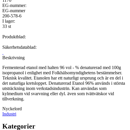
1170
EG-nummer:
EG-nummer
200-578-6
I lager:
33 st
Produktblad:
Säkerhetsdatablad:
Beskrivning
Fermenterad etanol med halten 96 vol - % denaturerad med 100g
isopropanol i enlighet med Folkhälsomyndighetens bestämmelser.
Teknisk kvalitet. Etanolen har ett naturligt ursprung och är en del i
det naturliga kretsloppet. Denaturerad Etanol 96% används i största
utsträckning inom verkstadsindustrin. Kan användas som
kylmedium vid svarvning eller dyl. även som tvättvätskor vid
tillverkning.
Nyckelord
Industri
Kategorier