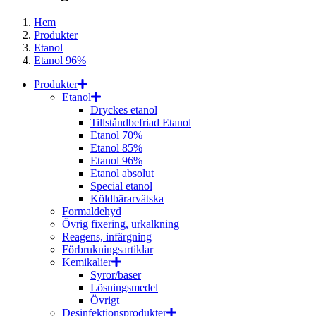
Hem
Produkter
Etanol
Etanol 96%
Produkter
Etanol
Dryckes etanol
Tillståndbefriad Etanol
Etanol 70%
Etanol 85%
Etanol 96%
Etanol absolut
Special etanol
Köldbärarvätska
Formaldehyd
Övrig fixering, urkalkning
Reagens, infärgning
Förbrukningsartiklar
Kemikalier
Syror/baser
Lösningsmedel
Övrigt
Desinfektionsprodukter