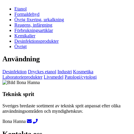
Etanol
Formaldehyd
Övrig fixering, urkalkning
Reagens, infärgning
Förbrukningsartiklar
Kemikalier
Desinfektionsprodukter
Övrigt
Användning
Desinfektion
Dryckes etanol
Industri
Kosmetika
Laboratorieprodukter
Livsmedel
Patologi/cytologi
Teknisk sprit
Sveriges bredaste sortiment av teknisk sprit anpassat efter olika
användningsområden och myndighetskrav.
Ilona Hanna
Kontakta oss