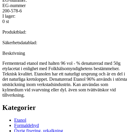
EG-nummer:
EG-nummer
200-578-6
I lager:
0 st
Produktblad:
Säkerhetsdatablad:
Beskrivning
Fermenterad etanol med halten 96 vol - % denaturerad med 50g
etylacetat i enlighet med Folkhälsomyndighetens bestämmelser.
Teknisk kvalitet. Etanolen har ett naturligt ursprung och är en del i
det naturliga kretsloppet. Denaturerad Etanol 96% används i största
utsträckning inom verkstadsindustrin. Kan användas som
kylmedium vid svarvning eller dyl. även som tvättvätskor vid
tillverkning.
Kategorier
Etanol
Formaldehyd
Övrig fixering, urkalkning