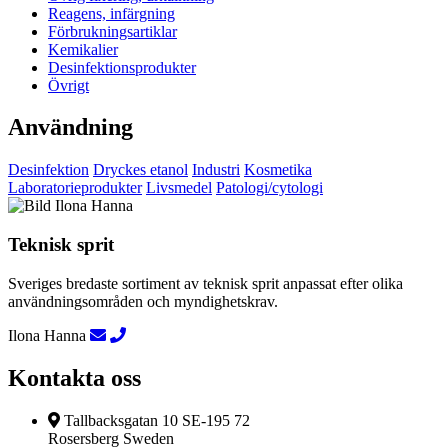
Reagens, infärgning
Förbrukningsartiklar
Kemikalier
Desinfektionsprodukter
Övrigt
Användning
Desinfektion
Dryckes etanol
Industri
Kosmetika
Laboratorieprodukter
Livsmedel
Patologi/cytologi
Teknisk sprit
Sveriges bredaste sortiment av teknisk sprit anpassat efter olika
användningsområden och myndighetskrav.
Ilona Hanna
Kontakta oss
Tallbacksgatan 10 SE-195 72
Rosersberg Sweden