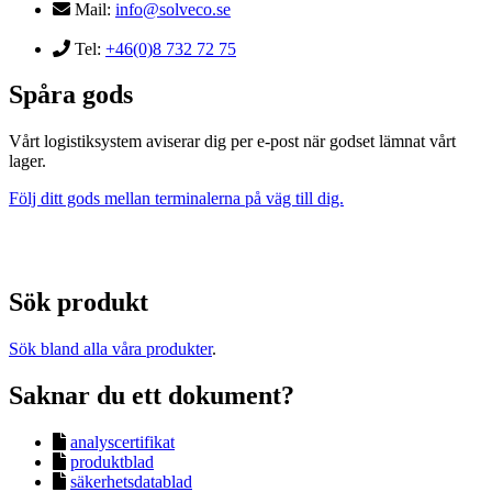
Mail:
info@solveco.se
Tel:
+46(0)8 732 72 75
Spåra gods
Vårt logistiksystem aviserar dig per e-post när godset lämnat vårt
lager.
Följ ditt gods mellan terminalerna på väg till dig.
Sök produkt
Sök bland alla våra produkter
.
Saknar du ett dokument?
analyscertifikat
produktblad
säkerhetsdatablad