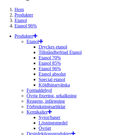
Hem
Produkter
Etanol
Etanol 96%
Produkter
Etanol
Dryckes etanol
Tillståndbefriad Etanol
Etanol 70%
Etanol 85%
Etanol 96%
Etanol absolut
Special etanol
Köldbärarvätska
Formaldehyd
Övrig fixering, urkalkning
Reagens, infärgning
Förbrukningsartiklar
Kemikalier
Syror/baser
Lösningsmedel
Övrigt
Desinfektionsprodukter