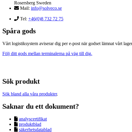
Rosersberg Sweden
Mail:
info@solveco.se
Tel:
+46(0)8 732 72 75
Spåra gods
Vårt logistiksystem aviserar dig per e-post när godset lämnat vårt lager
Följ ditt gods mellan terminalerna på väg till dig.
Sök produkt
Sök bland alla våra produkter
.
Saknar du ett dokument?
analyscertifikat
produktblad
säkerhetsdatablad