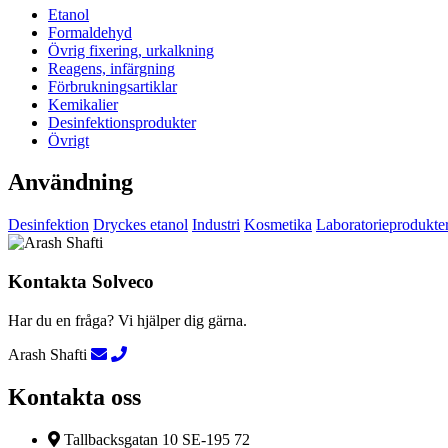
Etanol
Formaldehyd
Övrig fixering, urkalkning
Reagens, infärgning
Förbrukningsartiklar
Kemikalier
Desinfektionsprodukter
Övrigt
Användning
Desinfektion
Dryckes etanol
Industri
Kosmetika
Laboratorieprodukte
Kontakta Solveco
Har du en fråga? Vi hjälper dig gärna.
Arash Shafti
Kontakta oss
Tallbacksgatan 10 SE-195 72