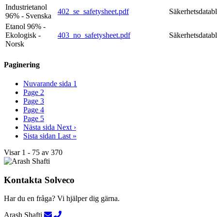
Industrietanol
402_se_safetysheet.pdf
Säkerhetsdatab
96% - Svenska
Etanol 96% -
Ekologisk -
403_no_safetysheet.pdf
Säkerhetsdatab
Norsk
Paginering
Nuvarande sida
1
Page
2
Page
3
Page
4
Page
5
Nästa sida
Next ›
Sista sidan
Last »
Visar 1 - 75 av 370
Kontakta Solveco
Har du en fråga? Vi hjälper dig gärna.
Arash Shafti