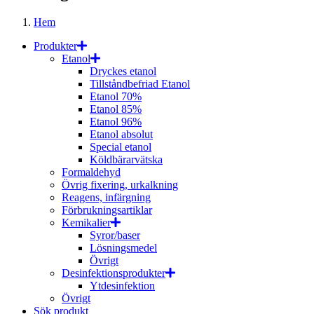
Hem
Produkter
Etanol
Dryckes etanol
Tillståndbefriad Etanol
Etanol 70%
Etanol 85%
Etanol 96%
Etanol absolut
Special etanol
Köldbärarvätska
Formaldehyd
Övrig fixering, urkalkning
Reagens, infärgning
Förbrukningsartiklar
Kemikalier
Syror/baser
Lösningsmedel
Övrigt
Desinfektionsprodukter
Ytdesinfektion
Övrigt
Sök produkt