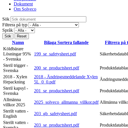
Dokument
Om Solveco
Sök
Filtrera på typ
Språk
Namn
Bilaga
Sortera fallande
Filtrera på 
Köldbärare
Lösningar 95%
199_se_safetysheet.pdf
Säkerhetsdatab
- Svenska
Steril trigger -
200_se_productsheet.pdf
Produktdatabla
Svenska
2018 - Xylen
2018 - Ändringsmeddelande Xylen
Ändringsmedde
förpackning
5L_0_0.pdf
Steril kapsyl -
201_se_productsheet.pdf
Produktdatabla
Svenska
Allmänna
2025_solveco_allmanna_villkor.pdf
Allmänna villk
villkor 2025
Sterilt vatten -
203_gb_safetysheet.pdf
Säkerhetsdatab
English
Sterilt vatten -
203_se_productsheet.pdf
Produktdatabla
Svenska