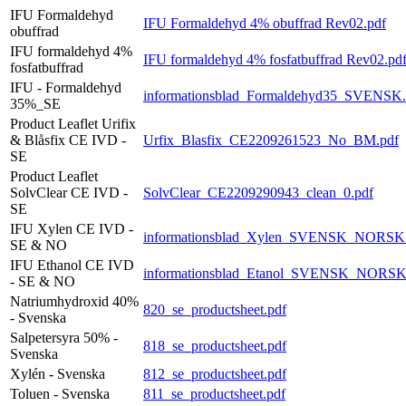
IFU Formaldehyd
IFU Formaldehyd 4% obuffrad Rev02.pdf
obuffrad
IFU formaldehyd 4%
IFU formaldehyd 4% fosfatbuffrad Rev02.pd
fosfatbuffrad
IFU - Formaldehyd
informationsblad_Formaldehyd35_SVENSK.
35%_SE
Product Leaflet Urifix
& Blåsfix CE IVD -
Urfix_Blasfix_CE2209261523_No_BM.pdf
SE
Product Leaflet
SolvClear CE IVD -
SolvClear_CE2209290943_clean_0.pdf
SE
IFU Xylen CE IVD -
informationsblad_Xylen_SVENSK_NORSK.
SE & NO
IFU Ethanol CE IVD
informationsblad_Etanol_SVENSK_NORSK
- SE & NO
Natriumhydroxid 40%
820_se_productsheet.pdf
- Svenska
Salpetersyra 50% -
818_se_productsheet.pdf
Svenska
Xylén - Svenska
812_se_productsheet.pdf
Toluen - Svenska
811_se_productsheet.pdf