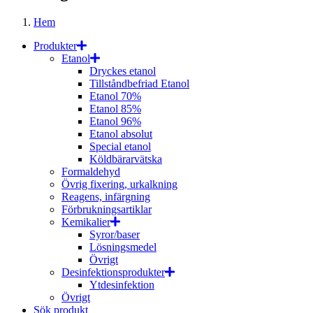
Hem
Produkter
Etanol
Dryckes etanol
Tillståndbefriad Etanol
Etanol 70%
Etanol 85%
Etanol 96%
Etanol absolut
Special etanol
Köldbärarvätska
Formaldehyd
Övrig fixering, urkalkning
Reagens, infärgning
Förbrukningsartiklar
Kemikalier
Syror/baser
Lösningsmedel
Övrigt
Desinfektionsprodukter
Ytdesinfektion
Övrigt
Sök produkt