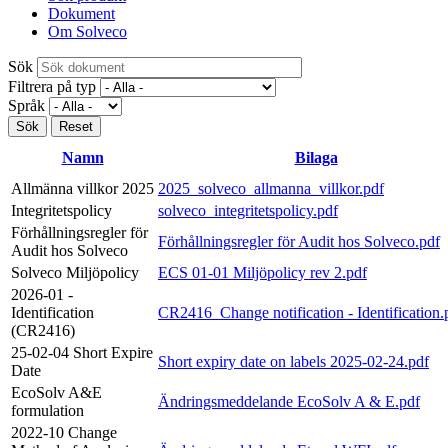
Dokument
Om Solveco
Sök
Filtrera på typ
Språk
Namn
Bilaga
Allmänna villkor 2025
2025_solveco_allmanna_villkor.pdf
Integritetspolicy
solveco_integritetspolicy.pdf
Förhållningsregler för
Förhållningsregler för Audit hos Solveco.pdf
Audit hos Solveco
Solveco Miljöpolicy
ECS 01-01 Miljöpolicy rev 2.pdf
2026-01 -
Identification
CR2416_Change notification - Identification.
(CR2416)
25-02-04 Short Expire
Short expiry date on labels 2025-02-24.pdf
Date
EcoSolv A&E
Ändringsmeddelande EcoSolv A & E.pdf
formulation
2022-10 Change