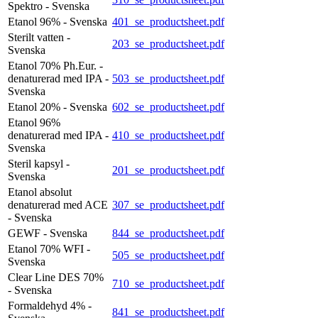
Spektro - Svenska
Etanol 96% - Svenska
401_se_productsheet.pdf
Sterilt vatten -
203_se_productsheet.pdf
Svenska
Etanol 70% Ph.Eur. -
denaturerad med IPA -
503_se_productsheet.pdf
Svenska
Etanol 20% - Svenska
602_se_productsheet.pdf
Etanol 96%
denaturerad med IPA -
410_se_productsheet.pdf
Svenska
Steril kapsyl -
201_se_productsheet.pdf
Svenska
Etanol absolut
denaturerad med ACE
307_se_productsheet.pdf
- Svenska
GEWF - Svenska
844_se_productsheet.pdf
Etanol 70% WFI -
505_se_productsheet.pdf
Svenska
Clear Line DES 70%
710_se_productsheet.pdf
- Svenska
Formaldehyd 4% -
841_se_productsheet.pdf