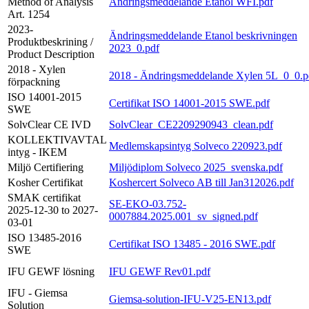
Method of Analysis
Ändringsmeddelande Etanol WFI.pdf
Art. 1254
2023-
Ändringsmeddelande Etanol beskrivningen
Produktbeskrining /
2023_0.pdf
Product Description
2018 - Xylen
2018 - Ändringsmeddelande Xylen 5L_0_0.p
förpackning
ISO 14001-2015
Certifikat ISO 14001-2015 SWE.pdf
SWE
SolvClear CE IVD
SolvClear_CE2209290943_clean.pdf
KOLLEKTIVAVTAL
Medlemskapsintyg Solveco 220923.pdf
intyg - IKEM
Miljö Certifiering
Miljödiplom Solveco 2025_svenska.pdf
Kosher Certifikat
Koshercert Solveco AB till Jan312026.pdf
SMAK certifikat
SE-EKO-03.752-
2025-12-30 to 2027-
0007884.2025.001_sv_signed.pdf
03-01
ISO 13485-2016
Certifikat ISO 13485 - 2016 SWE.pdf
SWE
IFU GEWF lösning
IFU GEWF Rev01.pdf
IFU - Giemsa
Giemsa-solution-IFU-V25-EN13.pdf
Solution