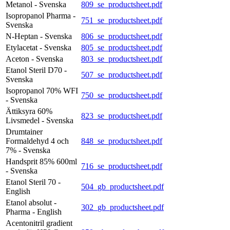
Metanol - Svenska
809_se_productsheet.pdf
Isopropanol Pharma -
751_se_productsheet.pdf
Svenska
N-Heptan - Svenska
806_se_productsheet.pdf
Etylacetat - Svenska
805_se_productsheet.pdf
Aceton - Svenska
803_se_productsheet.pdf
Etanol Steril D70 -
507_se_productsheet.pdf
Svenska
Isopropanol 70% WFI
750_se_productsheet.pdf
- Svenska
Ättiksyra 60%
823_se_productsheet.pdf
Livsmedel - Svenska
Drumtainer
Formaldehyd 4 och
848_se_productsheet.pdf
7% - Svenska
Handsprit 85% 600ml
716_se_productsheet.pdf
- Svenska
Etanol Steril 70 -
504_gb_productsheet.pdf
English
Etanol absolut -
302_gb_productsheet.pdf
Pharma - English
Acentonitril gradient