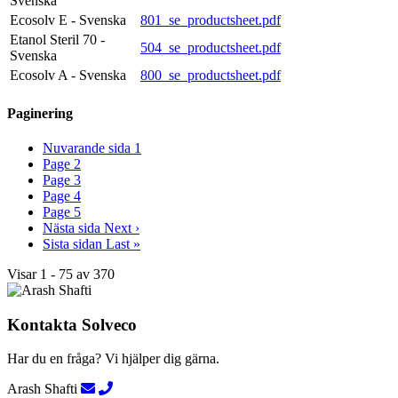
Svenska
Ecosolv E - Svenska
801_se_productsheet.pdf
Etanol Steril 70 -
504_se_productsheet.pdf
Svenska
Ecosolv A - Svenska
800_se_productsheet.pdf
Paginering
Nuvarande sida
1
Page
2
Page
3
Page
4
Page
5
Nästa sida
Next ›
Sista sidan
Last »
Visar 1 - 75 av 370
Kontakta Solveco
Har du en fråga? Vi hjälper dig gärna.
Arash Shafti