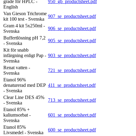
grade för HPLC -
950_gb_productsheet.pdf
English
Van Gieson Trichrome
907_se_productsheet.pdf
kit 100 test - Svenska
Gram 4 kit 5x250ml -
906_se_productsheet.pdf
Svenska
Buffertlösning pH 7,2
905_se_productsheet.pdf
- Svenska
Kit för snabb
infärgning enligt Pap -
903_se_productsheet.pdf
Svenska
Renat vatten -
721_se_productsheet.pdf
Svenska
Etanol 96%
denaturerad med DEP
411_se_productsheet.pdf
- Svenska
Clear Line DES 45%
713_se_productsheet.pdf
- Svenska
Etanol 85% +
kaliumsorbat -
601_se_productsheet.pdf
Svenska
Etanol 85%
600_se_productsheet.pdf
Livsmedel - Svenska