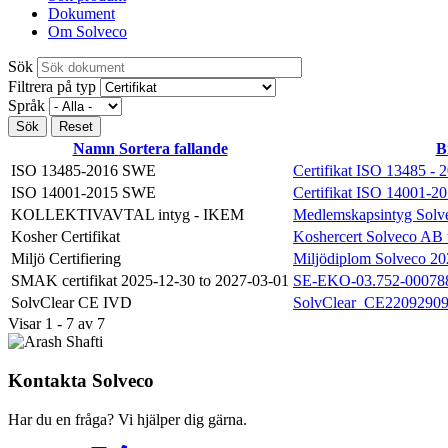
Dokument
Om Solveco
Sök
Filtrera på typ
Språk
Namn
Sortera fallande
B
ISO 13485-2016 SWE
Certifikat ISO 13485 -
ISO 14001-2015 SWE
Certifikat ISO 14001-
KOLLEKTIVAVTAL intyg - IKEM
Medlemskapsintyg Solv
Kosher Certifikat
Koshercert Solveco AB t
Miljö Certifiering
Miljödiplom Solveco 20
SMAK certifikat 2025-12-30 to 2027-03-01
SE-EKO-03.752-000788
SolvClear CE IVD
SolvClear_CE22092909
Visar 1 - 7 av 7
Kontakta Solveco
Har du en fråga? Vi hjälper dig gärna.