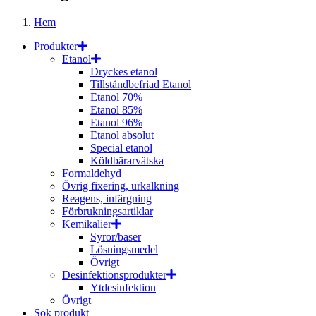
Hem
Produkter
Etanol
Dryckes etanol
Tillståndbefriad Etanol
Etanol 70%
Etanol 85%
Etanol 96%
Etanol absolut
Special etanol
Köldbärarvätska
Formaldehyd
Övrig fixering, urkalkning
Reagens, infärgning
Förbrukningsartiklar
Kemikalier
Syror/baser
Lösningsmedel
Övrigt
Desinfektionsprodukter
Ytdesinfektion
Övrigt
Sök produkt