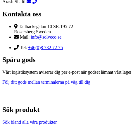
Arash Shafti
Kontakta oss
Tallbacksgatan 10 SE-195 72
Rosersberg Sweden
Mail:
info@solveco.se
Tel:
+46(0)8 732 72 75
Spåra gods
Vårt logistiksystem aviserar dig per e-post när godset lämnat vårt lager
Följ ditt gods mellan terminalerna på väg till dig.
Sök produkt
Sök bland alla våra produkter
.