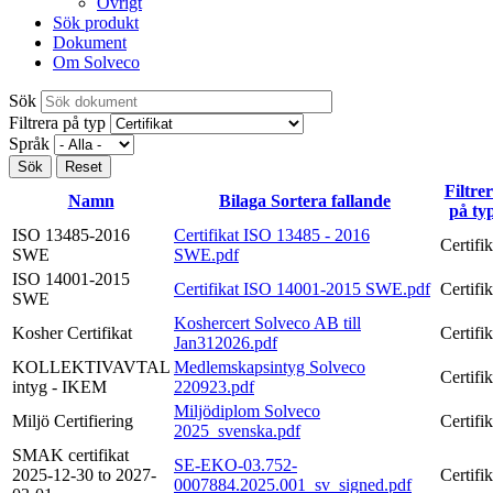
Övrigt
Sök produkt
Dokument
Om Solveco
Sök
Filtrera på typ
Språk
Filtre
Namn
Bilaga
Sortera fallande
på ty
ISO 13485-2016
Certifikat ISO 13485 - 2016
Certifik
SWE
SWE.pdf
ISO 14001-2015
Certifikat ISO 14001-2015 SWE.pdf
Certifik
SWE
Koshercert Solveco AB till
Kosher Certifikat
Certifik
Jan312026.pdf
KOLLEKTIVAVTAL
Medlemskapsintyg Solveco
Certifik
intyg - IKEM
220923.pdf
Miljödiplom Solveco
Miljö Certifiering
Certifik
2025_svenska.pdf
SMAK certifikat
SE-EKO-03.752-
2025-12-30 to 2027-
Certifik
0007884.2025.001_sv_signed.pdf