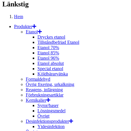
Länkstig
Hem
Produkter
Etanol
Dryckes etanol
Tillståndbefriad Etanol
Etanol 70%
Etanol 85%
Etanol 96%
Etanol absolut
Special etanol
Köldbärarvätska
Formaldehyd
Övrig fixering, urkalkning
Reagens, infärgning
Förbrukningsartiklar
Kemikalier
Syror/baser
Lösningsmedel
Övrigt
Desinfektionsprodukter
Ytdesinfektion