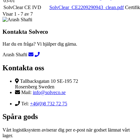
03-01
SolvClear CE IVD
SolvClear_CE2209290943_clean.pdf
Certifik
Visar 1 - 7 av 7
Kontakta Solveco
Har du en fråga? Vi hjälper dig gärna.
Arash Shafti
Kontakta oss
Tallbacksgatan 10 SE-195 72
Rosersberg Sweden
Mail:
info@solveco.se
Tel:
+46(0)8 732 72 75
Spåra gods
Vårt logistiksystem aviserar dig per e-post när godset lämnat vårt
lager.