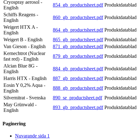
Cryospray aerosol -
854_gb_productsheet.pdf
Produktdatablad
English
Schiffs Reagens -
860_gb_productsheet.pdf
Produktdatablad
English
Weigert HTX A -
864_gb_productsheet.pdf
Produktdatablad
English
Weigert B - English
865_gb_productsheet.pdf
Produktdatablad
Van Gieson - English
871_gb_productsheet.pdf
Produktdatablad
Kernechtrot (Nuclear
879_gb_productsheet.pdf
Produktdatablad
fast red) - English
Alcian Blue 8G -
884_gb_productsheet.pdf
Produktdatablad
English
Harris HTX - English
887_gb_productsheet.pdf
Produktdatablad
Eosin Y 0,2% Aqua -
888_gb_productsheet.pdf
Produktdatablad
English
Silvernitrat - Svenska
890_se_productsheet.pdf
Produktdatablad
May Grünwald -
893_gb_productsheet.pdf
Produktdatablad
English
Paginering
Nuvarande sida
1