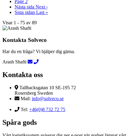
Page
2
Nästa sida
Next ›
Sista sidan
Last »
Visar 1 - 75 av 89
Kontakta Solveco
Har du en fråga? Vi hjälper dig gärna.
Arash Shafti
Kontakta oss
Tallbacksgatan 10 SE-195 72
Rosersberg Sweden
Mail:
info@solveco.se
Tel:
+46(0)8 732 72 75
Spåra gods
Vårt logistiksystem aviserar dig per e-post när godset lämnat vårt