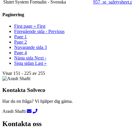
Slutet System Formalin - Svenska
957_se_safetysheet.
Paginering
First page
« First
Föregående sida
‹ Previous
Page
1
Page
2
Nuvarande sida
3
Page
4
Nästa sida
Next ›
Sista sidan
Last »
Visar 151 - 225 av 255
Kontakta Solveco
Har du en fråga? Vi hjälper dig gärna.
Arash Shafti
Kontakta oss