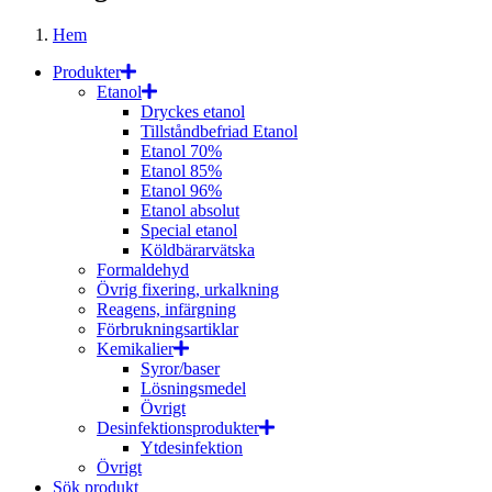
Hem
Produkter
Etanol
Dryckes etanol
Tillståndbefriad Etanol
Etanol 70%
Etanol 85%
Etanol 96%
Etanol absolut
Special etanol
Köldbärarvätska
Formaldehyd
Övrig fixering, urkalkning
Reagens, infärgning
Förbrukningsartiklar
Kemikalier
Syror/baser
Lösningsmedel
Övrigt
Desinfektionsprodukter
Ytdesinfektion
Övrigt
Sök produkt