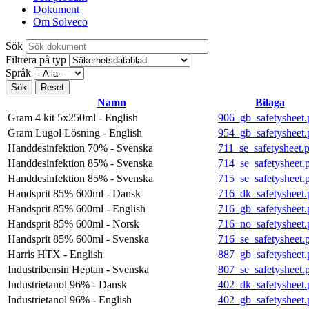
Dokument
Om Solveco
Sök
Filtrera på typ
Språk
Namn
Bilaga
Gram 4 kit 5x250ml - English
906_gb_safetysheet.
Gram Lugol Lösning - English
954_gb_safetysheet.
Handdesinfektion 70% - Svenska
711_se_safetysheet.
Handdesinfektion 85% - Svenska
714_se_safetysheet.
Handdesinfektion 85% - Svenska
715_se_safetysheet.
Handsprit 85% 600ml - Dansk
716_dk_safetysheet.
Handsprit 85% 600ml - English
716_gb_safetysheet.
Handsprit 85% 600ml - Norsk
716_no_safetysheet.
Handsprit 85% 600ml - Svenska
716_se_safetysheet.
Harris HTX - English
887_gb_safetysheet.
Industribensin Heptan - Svenska
807_se_safetysheet.
Industrietanol 96% - Dansk
402_dk_safetysheet.
Industrietanol 96% - English
402_gb_safetysheet.