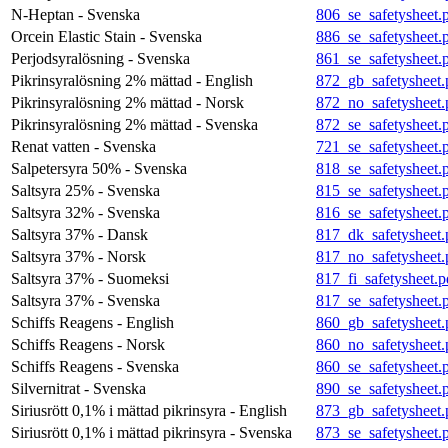
N-Heptan - Svenska
806_se_safetysheet.
Orcein Elastic Stain - Svenska
886_se_safetysheet.
Perjodsyralösning - Svenska
861_se_safetysheet.
Pikrinsyralösning 2% mättad - English
872_gb_safetysheet.
Pikrinsyralösning 2% mättad - Norsk
872_no_safetysheet.
Pikrinsyralösning 2% mättad - Svenska
872_se_safetysheet.
Renat vatten - Svenska
721_se_safetysheet.
Salpetersyra 50% - Svenska
818_se_safetysheet.
Saltsyra 25% - Svenska
815_se_safetysheet.
Saltsyra 32% - Svenska
816_se_safetysheet.
Saltsyra 37% - Dansk
817_dk_safetysheet.
Saltsyra 37% - Norsk
817_no_safetysheet.
Saltsyra 37% - Suomeksi
817_fi_safetysheet.p
Saltsyra 37% - Svenska
817_se_safetysheet.
Schiffs Reagens - English
860_gb_safetysheet.
Schiffs Reagens - Norsk
860_no_safetysheet.
Schiffs Reagens - Svenska
860_se_safetysheet.
Silvernitrat - Svenska
890_se_safetysheet.
Siriusrött 0,1% i mättad pikrinsyra - English
873_gb_safetysheet.
Siriusrött 0,1% i mättad pikrinsyra - Svenska
873_se_safetysheet.