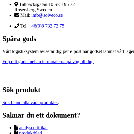
Tallbacksgatan 10 SE-195 72
Rosersberg Sweden
Mail:
info@solveco.se
Tel:
+46(0)8 732 72 75
Spåra gods
Vårt logistiksystem aviserar dig per e-post när godset lämnat vårt lager
Följ ditt gods mellan terminalerna på väg till dig.
Sök produkt
Sök bland alla våra produkter
.
Saknar du ett dokument?
analyscertifikat
produktblad