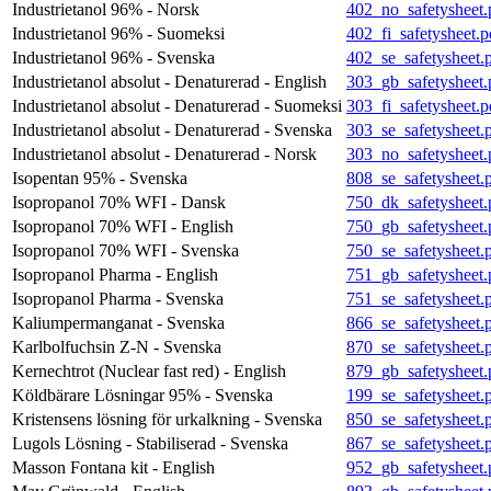
Industrietanol 96% - Norsk
402_no_safetysheet.
Industrietanol 96% - Suomeksi
402_fi_safetysheet.p
Industrietanol 96% - Svenska
402_se_safetysheet.
Industrietanol absolut - Denaturerad - English
303_gb_safetysheet.
Industrietanol absolut - Denaturerad - Suomeksi
303_fi_safetysheet.p
Industrietanol absolut - Denaturerad - Svenska
303_se_safetysheet.
Industrietanol absolut - Denaturerad - Norsk
303_no_safetysheet.
Isopentan 95% - Svenska
808_se_safetysheet.
Isopropanol 70% WFI - Dansk
750_dk_safetysheet.
Isopropanol 70% WFI - English
750_gb_safetysheet.
Isopropanol 70% WFI - Svenska
750_se_safetysheet.
Isopropanol Pharma - English
751_gb_safetysheet.
Isopropanol Pharma - Svenska
751_se_safetysheet.
Kaliumpermanganat - Svenska
866_se_safetysheet.
Karlbolfuchsin Z-N - Svenska
870_se_safetysheet.
Kernechtrot (Nuclear fast red) - English
879_gb_safetysheet.
Köldbärare Lösningar 95% - Svenska
199_se_safetysheet.
Kristensens lösning för urkalkning - Svenska
850_se_safetysheet.
Lugols Lösning - Stabiliserad - Svenska
867_se_safetysheet.
Masson Fontana kit - English
952_gb_safetysheet.