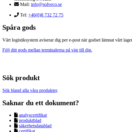
Mail:
info@solveco.se
Tel:
+46(0)8 732 72 75
Spåra gods
Vårt logistiksystem aviserar dig per e-post när godset lämnat vårt lager
Följ ditt gods mellan terminalerna på väg till dig.
Sök produkt
Sök bland alla våra produkter
.
Saknar du ett dokument?
analyscertifikat
produktblad
säkerhetsdatablad
certifikat