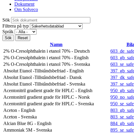
Dokument
Om Solveco
Sök
Filtrera på typ
Språk
Namn
Bil
2% O-Cresolphthalein i etanol 70% - Deutsch
603_de_safe
2% O-Cresolphthalein i etanol 70% - English
603_gb_safe
2% O-Cresolphthalein i etanol 70% - Svenska
603_se_safe
Absolut Etanol -Tillståndsbefriad - English
397_gb_safe
Absolut Etanol -Tillståndsbefriad - Dansk
397_dk_safe
Absolut Etanol -Tillståndsbefriad - Svenska
397_se_safe
Acentonitril gradient grade för HPLC - English
950_gb_safe
Acentonitril gradient grade för HPLC - Norsk
950_no_safe
Acentonitril gradient grade för HPLC - Svenska
950_se_safe
Aceton - English
803_gb_safe
Aceton - Svenska
803_se_safe
Alcian Blue 8G - English
884_gb_safe
Ammoniak 5M - Svenska
895_se_safe