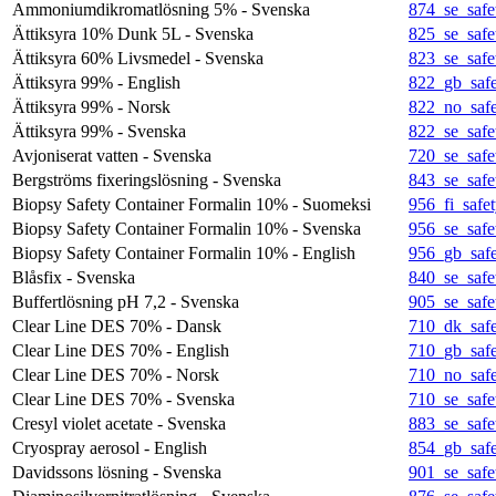
Ammoniumdikromatlösning 5% - Svenska
874_se_safe
Ättiksyra 10% Dunk 5L - Svenska
825_se_safe
Ättiksyra 60% Livsmedel - Svenska
823_se_safe
Ättiksyra 99% - English
822_gb_safe
Ättiksyra 99% - Norsk
822_no_safe
Ättiksyra 99% - Svenska
822_se_safe
Avjoniserat vatten - Svenska
720_se_safe
Bergströms fixeringslösning - Svenska
843_se_safe
Biopsy Safety Container Formalin 10% - Suomeksi
956_fi_safet
Biopsy Safety Container Formalin 10% - Svenska
956_se_safe
Biopsy Safety Container Formalin 10% - English
956_gb_safe
Blåsfix - Svenska
840_se_safe
Buffertlösning pH 7,2 - Svenska
905_se_safe
Clear Line DES 70% - Dansk
710_dk_safe
Clear Line DES 70% - English
710_gb_safe
Clear Line DES 70% - Norsk
710_no_safe
Clear Line DES 70% - Svenska
710_se_safe
Cresyl violet acetate - Svenska
883_se_safe
Cryospray aerosol - English
854_gb_safe
Davidssons lösning - Svenska
901_se_safe