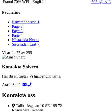
Etanol 70% WFI - English
505_gb_safe
Paginering
Nuvarande sida
1
Page
2
Page
3
Page
4
Nästa sida
Next ›
Sista sidan
Last »
Visar 1 - 75 av 255
Kontakta Solveco
Har du en fråga? Vi hjälper dig gärna.
Arash Shafti
Kontakta oss
Tallbacksgatan 10 SE-195 72
Rosersberg Sweden