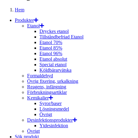
Hem
Produkter
Etanol
Dryckes etanol
Tillståndbefriad Etanol
Etanol 70%
Etanol 85%
Etanol 96%
Etanol absolut
Special etanol
Köldbärarvätska
Formaldehyd
Övrig fixering, urkalkning
Reagens, infärgning
Förbrukningsartiklar
Kemikalier
Syror/baser
Lösningsmedel
Övrigt
Desinfektionsprodukter
Ytdesinfektion
Övrigt
Sök produkt