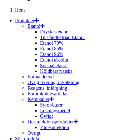
Hem
Produkter
Etanol
Dryckes etanol
Tillståndbefriad Etanol
Etanol 70%
Etanol 85%
Etanol 96%
Etanol absolut
Special etanol
Köldbärarvätska
Formaldehyd
Övrig fixering, urkalkning
Reagens, infärgning
Förbrukningsartiklar
Kemikalier
Syror/baser
Lösningsmedel
Övrigt
Desinfektionsprodukter
Ytdesinfektion
Övrigt
Sök produkt