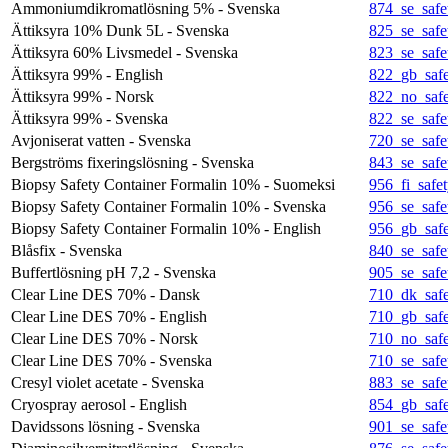
Ammoniumdikromatlösning 5% - Svenska
874_se_safe
Ättiksyra 10% Dunk 5L - Svenska
825_se_safe
Ättiksyra 60% Livsmedel - Svenska
823_se_safe
Ättiksyra 99% - English
822_gb_safe
Ättiksyra 99% - Norsk
822_no_safe
Ättiksyra 99% - Svenska
822_se_safe
Avjoniserat vatten - Svenska
720_se_safe
Bergströms fixeringslösning - Svenska
843_se_safe
Biopsy Safety Container Formalin 10% - Suomeksi
956_fi_safet
Biopsy Safety Container Formalin 10% - Svenska
956_se_safe
Biopsy Safety Container Formalin 10% - English
956_gb_safe
Blåsfix - Svenska
840_se_safe
Buffertlösning pH 7,2 - Svenska
905_se_safe
Clear Line DES 70% - Dansk
710_dk_safe
Clear Line DES 70% - English
710_gb_safe
Clear Line DES 70% - Norsk
710_no_safe
Clear Line DES 70% - Svenska
710_se_safe
Cresyl violet acetate - Svenska
883_se_safe
Cryospray aerosol - English
854_gb_safe
Davidssons lösning - Svenska
901_se_safe