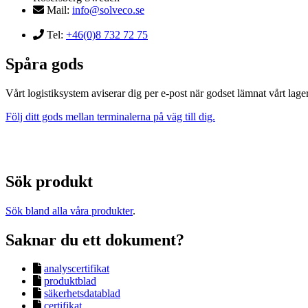
Mail:
info@solveco.se
Tel:
+46(0)8 732 72 75
Spåra gods
Vårt logistiksystem aviserar dig per e-post när godset lämnat vårt lager
Följ ditt gods mellan terminalerna på väg till dig.
Sök produkt
Sök bland alla våra produkter
.
Saknar du ett dokument?
analyscertifikat
produktblad
säkerhetsdatablad
certifikat