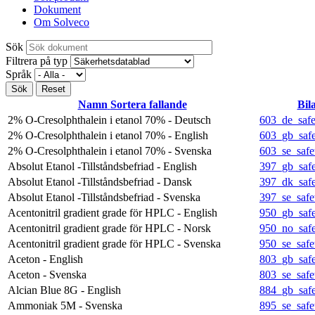
Dokument
Om Solveco
Sök
Filtrera på typ
Språk
Namn
Sortera fallande
Bil
2% O-Cresolphthalein i etanol 70% - Deutsch
603_de_safe
2% O-Cresolphthalein i etanol 70% - English
603_gb_safe
2% O-Cresolphthalein i etanol 70% - Svenska
603_se_safe
Absolut Etanol -Tillståndsbefriad - English
397_gb_safe
Absolut Etanol -Tillståndsbefriad - Dansk
397_dk_safe
Absolut Etanol -Tillståndsbefriad - Svenska
397_se_safe
Acentonitril gradient grade för HPLC - English
950_gb_safe
Acentonitril gradient grade för HPLC - Norsk
950_no_safe
Acentonitril gradient grade för HPLC - Svenska
950_se_safe
Aceton - English
803_gb_safe
Aceton - Svenska
803_se_safe
Alcian Blue 8G - English
884_gb_safe
Ammoniak 5M - Svenska
895_se_safe