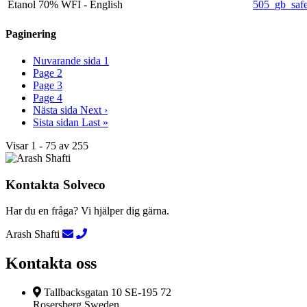
Etanol 70% WFI - English
505_gb_safe
Paginering
Nuvarande sida
1
Page
2
Page
3
Page
4
Nästa sida
Next ›
Sista sidan
Last »
Visar 1 - 75 av 255
Kontakta Solveco
Har du en fråga? Vi hjälper dig gärna.
Arash Shafti
Kontakta oss
Tallbacksgatan 10 SE-195 72
Rosersberg Sweden