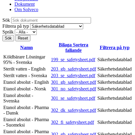
Dokument
Om Solveco
Sök
Filtrera på typ
Språk
Bilaga
Sortera
Namn
Filtrera på typ
fallande
Köldbärare Lösningar
199_se_safetysheet.pdf
Säkerhetsdatablad
95% - Svenska
Sterilt vatten - English
203_gb_safetysheet.pdf
Säkerhetsdatablad
Sterilt vatten - Svenska
203_se_safetysheet.pdf
Säkerhetsdatablad
Etanol absolut - English
301_gb_safetysheet.pdf
Säkerhetsdatablad
Etanol absolut - Norsk
301_no_safetysheet.pdf
Säkerhetsdatablad
Etanol absolut -
301_se_safetysheet.pdf
Säkerhetsdatablad
Svenska
Etanol absolut - Pharma
302_dk_safetysheet.pdf
Säkerhetsdatablad
- Dansk
Etanol absolut - Pharma
302_fi_safetysheet.pdf
Säkerhetsdatablad
- Suomeksi
Etanol absolut - Pharma
302_gb_safetysheet.pdf
Säkerhetsdatablad