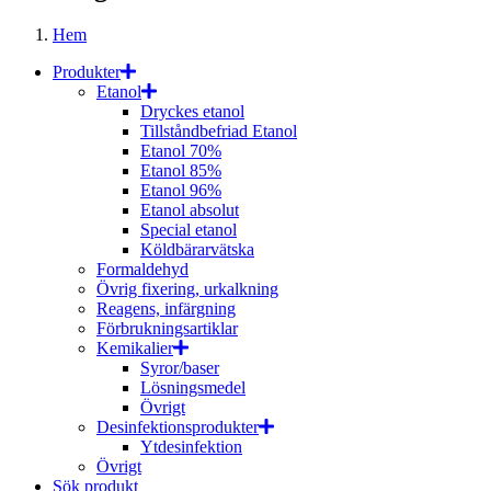
Hem
Produkter
Etanol
Dryckes etanol
Tillståndbefriad Etanol
Etanol 70%
Etanol 85%
Etanol 96%
Etanol absolut
Special etanol
Köldbärarvätska
Formaldehyd
Övrig fixering, urkalkning
Reagens, infärgning
Förbrukningsartiklar
Kemikalier
Syror/baser
Lösningsmedel
Övrigt
Desinfektionsprodukter
Ytdesinfektion
Övrigt
Sök produkt