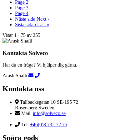
Page
2
Page
3
Page
4
Nästa sida
Next ›
Sista sidan
Last »
Visar 1 - 75 av 255
Kontakta Solveco
Har du en fråga? Vi hjälper dig gärna.
Arash Shafti
Kontakta oss
Tallbacksgatan 10 SE-195 72
Rosersberg Sweden
Mail:
info@solveco.se
Tel:
+46(0)8 732 72 75
Spåra gods