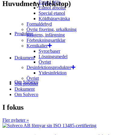
Huvudmeny (dekstop)
Etanol 96%
Etanol absolut
Special etanol
Köldbärarvätska
Formaldehyd
Övrig fixering, urkalkning
Produkter
Reagens, infärgning
Förbrukningsartiklar
Kemikalier
Syror/baser
Lösningsmedel
Dokument
Övrigt
Desinfektionsprodukter
Ytdesinfektion
Övrigt
Om Solveco
Sök produkt
Dokument
Om Solveco
I fokus
Fler nyheter »