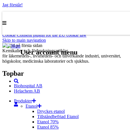
Jag förstår!
Den här webbplatsen innehåller så kallade cookies (kakor) i syfte att
förbättra webbplatsens innehåll och användarupplevelse.
Mer
information
Cookie Consent plugin for the EU cookie law
Skip to main navigation
Kemikalier och förbrukningsartiklar
User account menu
för läkemedels-, livsmedels- och tillverkande industri, universitet,
högskolor, medicinska laboratorier och sjukhus.
Topbar
Biohospital AB
Helachem AB
Produkter
Etanol
Dryckes etanol
Tillståndbefriad Etanol
Etanol 70%
Etanol 85%