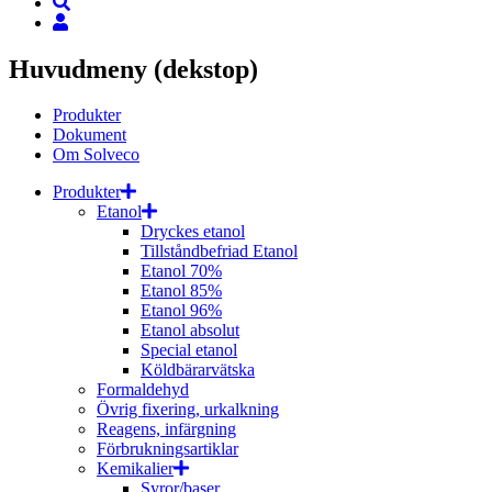
Huvudmeny (dekstop)
Produkter
Dokument
Om Solveco
Produkter
Etanol
Dryckes etanol
Tillståndbefriad Etanol
Etanol 70%
Etanol 85%
Etanol 96%
Etanol absolut
Special etanol
Köldbärarvätska
Formaldehyd
Övrig fixering, urkalkning
Reagens, infärgning
Förbrukningsartiklar
Kemikalier
Syror/baser